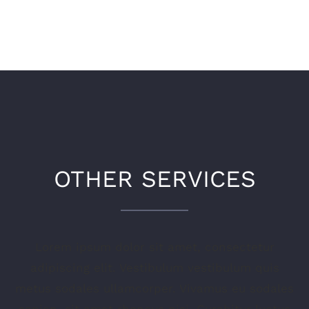
OTHER SERVICES
Lorem ipsum dolor sit amet, consectetur
adipiscing elit. Vestibulum vestibulum quis
metus sodales ullamcorper. Vivamus eu sodales
sapien, sit amet rhoncus nisi. Curabitur luctus