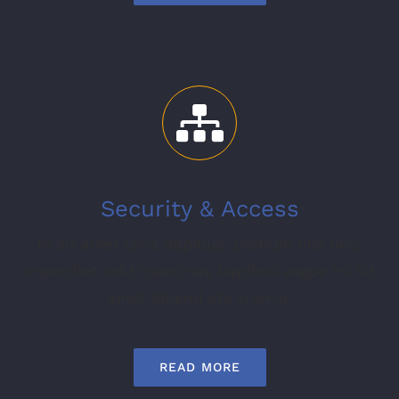
Security & Access
In sit amet urna dapibus, pretium nisi nec,
imperdiet velit maecinas Dapibus augue mi sit
amet bibend ets viverra.
READ MORE