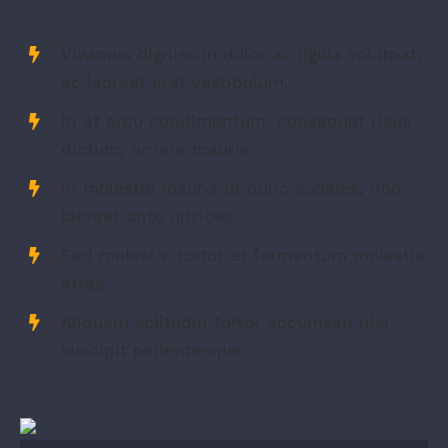
Vivamus dignissim dolor ac ligula volutpat,
ac laoreet erat vestibulum.
In at arcu condimentum, consequat risus
dictum, ornare mauris.
In molestie mauris ut nunc sodales, non
laoreet ante ultrices.
Sed molestie tortor et fermentum molestie
etras.
Aliquam solitudin tortor accumsan nisi
suscipit pellentesque.