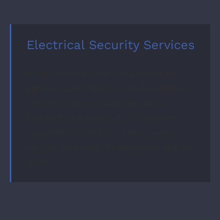
Electrical Security Services
Morbi ut elit lacinia, congue erat at,
egestas quam. Aliquam iaculis egestas
mauris, at lacinia justo tempus a.
Praesent quis libero at nibh posuere
vulputate non in arcu. Nulla posuere
tempus venenatis. Pellentesque eget leo
lacus.