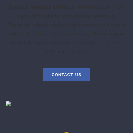
Quisque molestie tristique nisi et luctus. Proin
eget velit quis lorem euismod pulvinar.
Phasellus lobortis tellus dignissim metus varius
volutpat. Integer a lacus mauris. Pellentesque
eleifend, quam maximus euismod porta, felis
ante viverra arcu.
CONTACT US