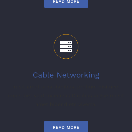
READ MORE
Cable Networking
In sit amet urna dapibus, pretium nisi nec,
imperdiet velit maecinas Dapibus augue mi sit
amet bibend ets viverra.
READ MORE