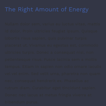
The Right Amount of Energy
Nullam dolor sem, varius eu luctus vitae, mattis
id dolor. Proin ultricies feugiat ipsum. Quisque
lobortis risus sapien, quis pulvinar turpis
placerat ut. Vivamus eu egestas est, commodo
ultricies turpis. Donec a consequat nisi, non
pellentesque risus. Fusce lacinia sem a mollis
tempus. Etiam in sapien non odio ornare iaculis
vel vel enim. Sed velit urna, pharetra non quam
nec, consequat hendrerit ex. Phasellus ac
rutrum diam. Curabitur eget tincidunt sapien.
Donec nec lacus at metus fringia viverra at
bibendum purus.