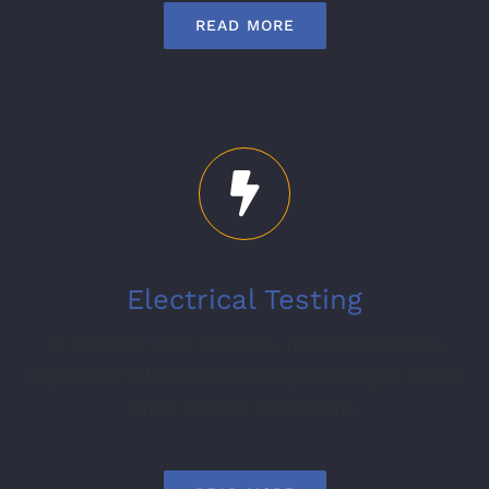
READ MORE
Electrical Testing
In sit amet urna dapibus, pretium nisi nec,
imperdiet velit maecinas Dapibus augue mi sit
amet bibend ets viverra.