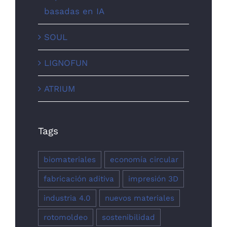
basadas en IA
SOUL
LIGNOFUN
ATRIUM
Tags
biomateriales
economía circular
fabricación aditiva
impresión 3D
industria 4.0
nuevos materiales
rotomoldeo
sostenibilidad